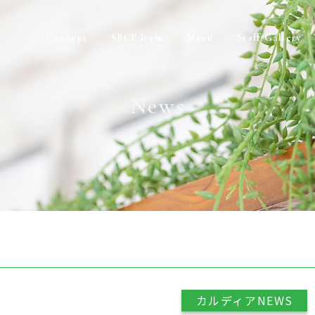
Concept
SBCP Item
Menu
Staff/Gallery
News
カルディアNEWS