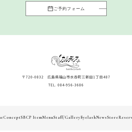
ご予約フォーム
〒720-0832 広島県福山市水呑町三新田1丁目487
TEL. 084-956-3686
me
Concept
SBCP Item
Menu
Staff/Gallery
Eyelash
News
Store
Reser