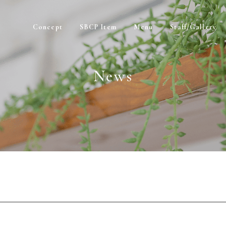
Concept
SBCP Item
Menu
Staff/Gallery
News